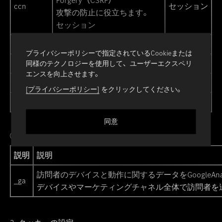
Forgery（CSRF）
ccn
セッション
攻撃の防止に役立ちます。
セッション
ci_session
ユーザー識別
セッション
プライバシーポリシーで指定されているCookieまたは
同様のテクノロジーを使用して、ユーザーエクスペリ
AWSELB
商品の支払い
セッション
エンスを向上させます。
_ga
商品の支払い
セッション
[プライバシーポリシー]
をクリックしてください。
NA_SAC
商品の支払い
セッション
同意
② 統計
説明
説明
訪問者のデバイスと動作に関するデータをGoogleAna
_ga
デバイスやマーケティングチャネル全体で訪問者を